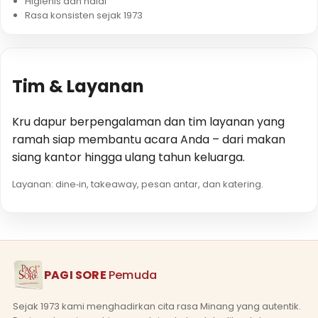
Higienis dan halal
Rasa konsisten sejak 1973
Tim & Layanan
Kru dapur berpengalaman dan tim layanan yang
ramah siap membantu acara Anda – dari makan
siang kantor hingga ulang tahun keluarga.
Layanan: dine‑in, takeaway, pesan antar, dan katering.
PAGI SORE
Pemuda
Temukan Lebih Banyak
🪨
Link cepat ke halaman lainnya
Sejak 1973 kami menghadirkan cita rasa Minang yang autentik.